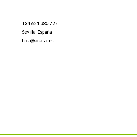
+34 621 380 727
Sevilla, España
hola@anafar.es