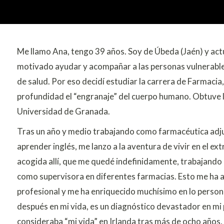
Me llamo Ana, tengo 39 años. Soy de Úbeda (Jaén) y actu
motivado ayudar y acompañar a las personas vulnerable
de salud. Por eso decidí estudiar la carrera de Farmacia
profundidad el “engranaje” del cuerpo humano. Obtuve la
Universidad de Granada.
Tras un año y medio trabajando como farmacéutica adjun
aprender inglés, me lanzo a la aventura de vivir en el ext
acogida allí, que me quedé indefinidamente, trabajand
como supervisora en diferentes farmacias. Esto me ha 
profesional y me ha enriquecido muchísimo en lo person
después en mi vida, es un diagnóstico devastador en mi 
consideraba “mi vida” en Irlanda tras más de ocho años