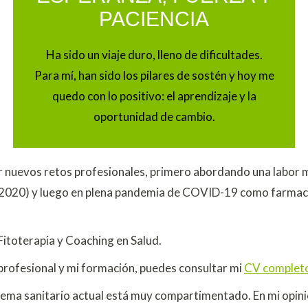
PACIENCIA
Ha sido un viaje duro, lleno de dificultades.
P
ara mí,
han sido los pilares de sostén y hoy me
quedo con lo positivo: el aprendizaje y la
oportunidad de cambio.
 nuevos retos profesionales, primero abordando una labor m
2020) y luego en plena pandemia de COVID-19 como farmacé
itoterapia y Coaching en Salud.
 profesional y mi formación, puedes consultar mi
CV completo
tema sanitario actual está muy compartimentado. En mi opinió