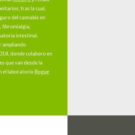
tarios, tras la cual,
guro del cannabis en
, fibromialgia,
atoria intestinal,
r ampliando
2018, donde colaboro en
res que van desde la
n el laboratorio
Rogue